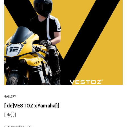
GALLERY
[:de]VESTOZ x Yamaha[:]
[:de][:]